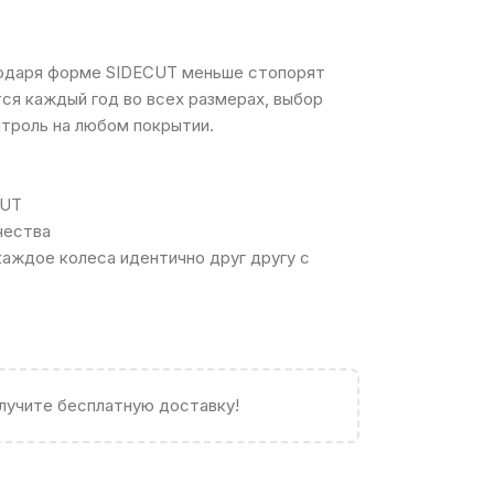
агодаря форме SIDECUT меньше стопорят
ся каждый год во всех размерах, выбор
нтроль на любом покрытии.
CUT
чества
каждое колеса идентично друг другу с
олучите бесплатную доставку!