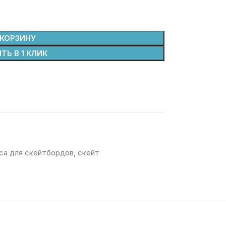
 КОРЗИНУ
ТЬ В 1 КЛИК
са для скейтбордов
,
скейт