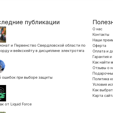
следние публикации
Полез
О нас
Контакты
Наши преи
ионат и Первенство Свердловской области по
Оферта
орду и вейкскейту в дисциплине электротяга
Оплата и д
Гарантия и
Как найти 
Отзывы о 
Подарочны
5 ошибок при выборе защиты
Политика 
Условия ис
Как выбрат
Карта сайт
к от Liquid Force