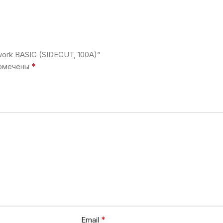
ork BASIC (SIDECUT, 100A)”
*
помечены
*
Email