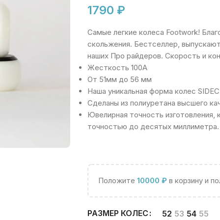
1790
₽
Самые легкие колеса Footwork! Бл
скольжения. Бестселлер, выпускают
наших Про райдеров. Скорость и ко
Жесткость 100А
От 51мм до 56 мм
Наша уникальная форма колес SIDE
Сделаны из полиуретана высшего ка
Ювелирная точность изготовления, 
точностью до десятых миллиметра.
Положите
10000
₽
в корзину и п
РАЗМЕР КОЛЕС
52
53
54
55