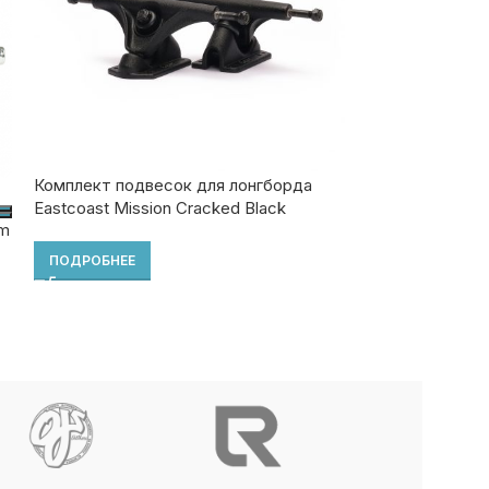
Комплект подвесок для лонгборда
РАЗМЕР ПОД
Eastcoast Mission Cracked Black
um
Комплект подве
ПОДРОБНЕЕ
2690
₽
ВЫБЕРИТЕ ПА