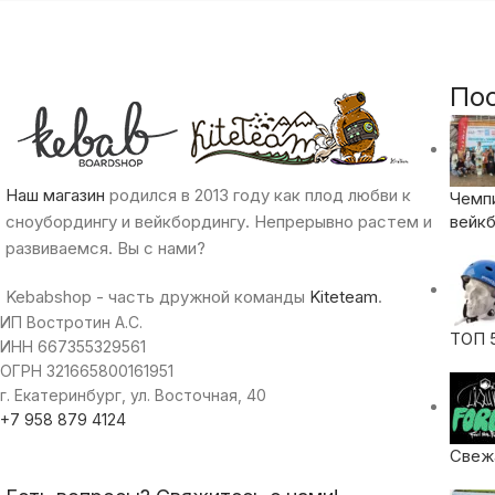
По
Наш магазин
родился в 2013 году как плод любви к
Чемп
сноубордингу и вейкбордингу. Непрерывно растем и
вейкб
развиваемся. Вы с нами?
Kebabshop - часть дружной команды
Kiteteam
.
ИП Востротин А.С.
ТОП 
ИНН 667355329561
ОГРН 321665800161951
г. Екатеринбург, ул. Восточная, 40
+7 958 879 4124
Свежа