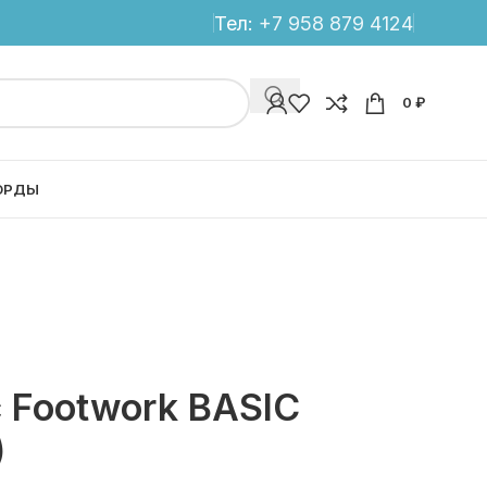
Тел:
+7 958 879 4124
0
₽
ОРДЫ
 Footwork BASIC
)