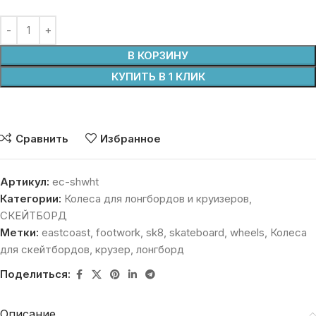
В КОРЗИНУ
КУПИТЬ В 1 КЛИК
Сравнить
Избранное
Артикул:
ec-shwht
Категории:
Колеса для лонгбордов и круизеров
,
СКЕЙТБОРД
Метки:
eastcoast
,
footwork
,
sk8
,
skateboard
,
wheels
,
Колеса
для скейтбордов
,
крузер
,
лонгборд
Поделиться:
Описание